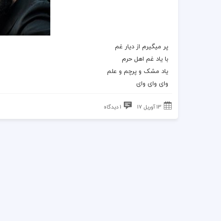
پر میگیرم از دیار غم
با یاد غم اهل حرم
یاد مشک و پرچم و علم
وای وای وای
13 آوریل 17
1 دیدگاه