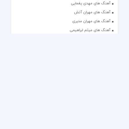
آهنگ های مهدی یغمایی
آهنگ های مهران آتش
آهنگ های مهران مدیری
آهنگ های میثم ابراهیمی
آهنگ های همایون شجریان
آهنگ های یاس
تک آهنگ های ایرانی
دکلمه های منتخب
گلچین مداحی
گلچین مولودی
کلیه حقوق مادی و معنوی این وب سایت برای رسانه نایس موزیک
محفوظ است.