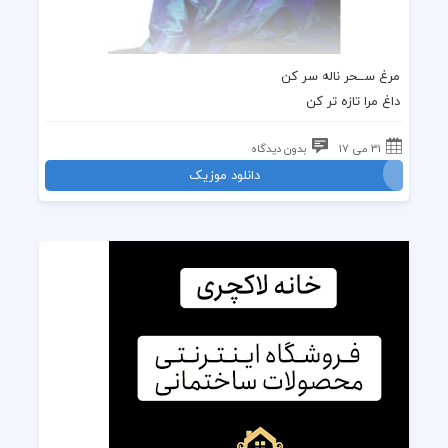
مرغ ســحر ناله سر کن
داغ مرا تازه تر کن
31 می 17
بدون دیدگاه
دانلود موزیک