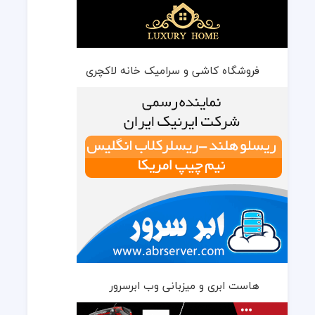
فروشگاه کاشی و سرامیک خانه لاکچری
هاست ابری و میزبانی وب ابرسرور