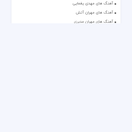
آهنگ های مهدی یغمایی
آهنگ های مهران آتش
آهنگ های مهران مدیری
آهنگ های میثم ابراهیمی
آهنگ های همایون شجریان
آهنگ های یاس
تک آهنگ های ایرانی
دکلمه های منتخب
گلچین مداحی
گلچین مولودی
کلیه حقوق مادی و معنوی این وب سایت برای رسانه نایس موزیک
محفوظ است.