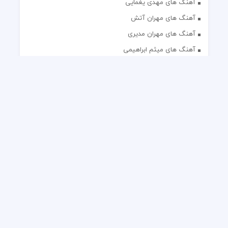
آهنگ های مهدی یغمایی
آهنگ های مهران آتش
آهنگ های مهران مدیری
آهنگ های میثم ابراهیمی
آهنگ های همایون شجریان
آهنگ های یاس
تک آهنگ های ایرانی
دکلمه های منتخب
گلچین مداحی
گلچین مولودی
کلیه حقوق مادی و معنوی این وب سایت برای رسانه نایس موزیک
محفوظ است.