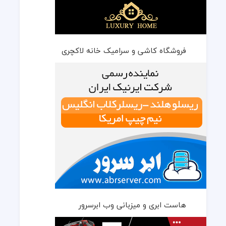
فروشگاه کاشی و سرامیک خانه لاکچری
هاست ابری و میزبانی وب ابرسرور