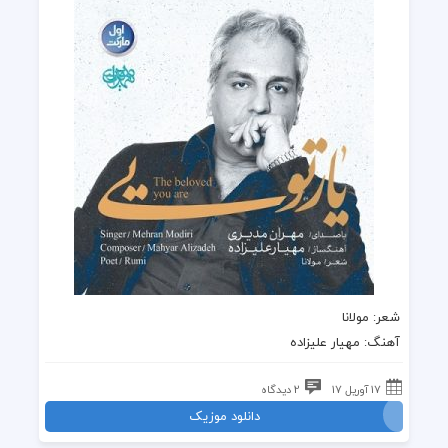
شعر
:
مولانا
آهنگ
: مهیار علیزاده
17 آوریل 17
2 دیدگاه
دانلود موزیک