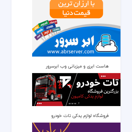
هاست ابری و میزبانی وب ابرسرور
فروشگاه لوازم یدکی تات خودرو