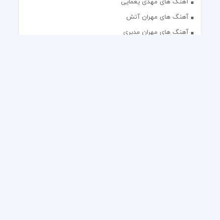
آهنگ های مهدی یغمایی
آهنگ های مهران آتش
آهنگ های مهران مدیری
آهنگ های میثم ابراهیمی
آهنگ های همایون شجریان
آهنگ های یاس
تک آهنگ های ایرانی
دکلمه های منتخب
گلچین مداحی
گلچین مولودی
کلیه حقوق مادی و معنوی این وب سایت برای رسانه نایس موزیک
محفوظ است.