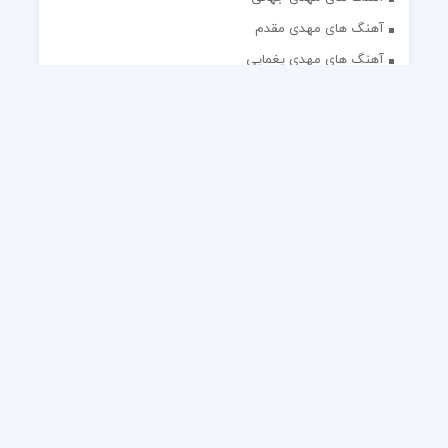
آهنگ های مهدی مقدم
آهنگ های مهدی یغمایی
آهنگ های مهران آتش
آهنگ های مهران مدیری
آهنگ های میثم ابراهیمی
آهنگ های همایون شجریان
آهنگ های یاس
تک آهنگ های ایرانی
دکلمه های منتخب
گلچین مداحی
گلچین مولودی