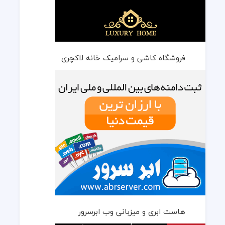
فروشگاه کاشی و سرامیک خانه لاکچری
هاست ابری و میزبانی وب ابرسرور