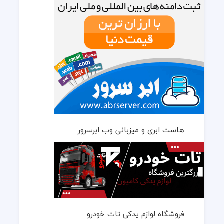
هاست ابری و میزبانی وب ابرسرور
فروشگاه لوازم یدکی تات خودرو