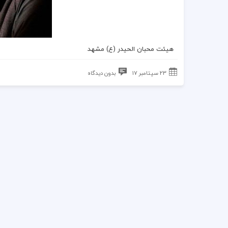
هیئت محبان الحیدر (ع) مشهد
23 سپتامبر 17
بدون دیدگاه