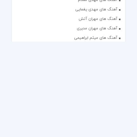
آهنگ های مهدی یغمایی
آهنگ های مهران آتش
آهنگ های مهران مدیری
آهنگ های میثم ابراهیمی
آهنگ های همایون شجریان
آهنگ های یاس
تک آهنگ های ایرانی
دکلمه های منتخب
گلچین مداحی
گلچین مولودی
کلیه حقوق مادی و معنوی این وب سایت برای رسانه نایس موزیک