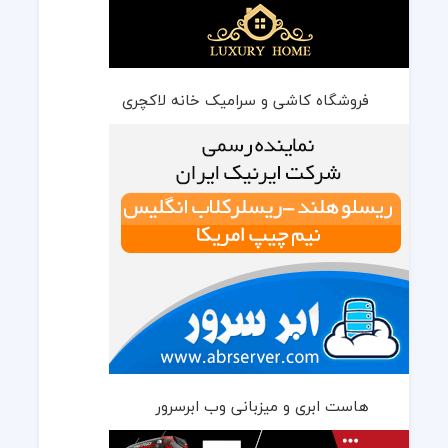
فروشگاه کاشی و سرامیک خانه لاکچری
هاست ابری و میزبانی وب ابرسرور