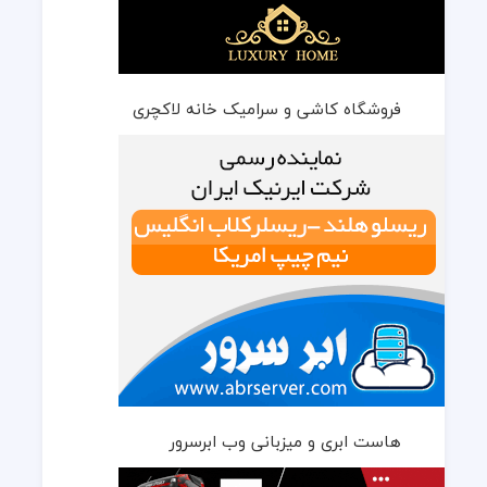
فروشگاه کاشی و سرامیک خانه لاکچری
هاست ابری و میزبانی وب ابرسرور