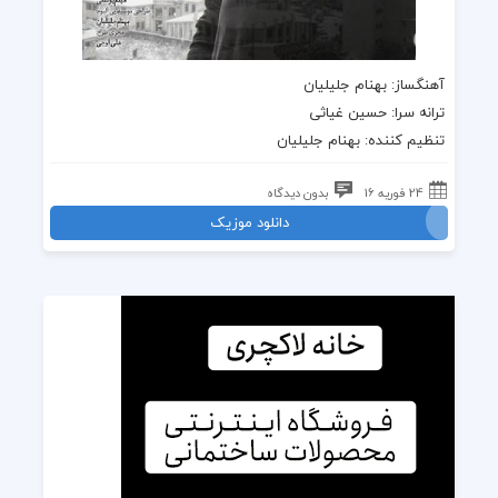
آهنگساز: بهنام جلیلیان
ترانه سرا: حسین غیاثی
تنظیم کننده: بهنام جلیلیان
24 فوریه 16
بدون دیدگاه
دانلود موزیک