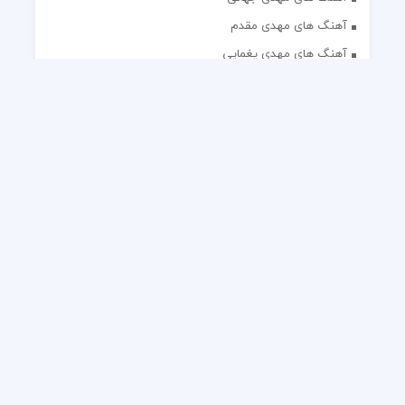
آهنگ های مهدی مقدم
آهنگ های مهدی یغمایی
آهنگ های مهران آتش
آهنگ های مهران مدیری
آهنگ های میثم ابراهیمی
آهنگ های همایون شجریان
آهنگ های یاس
تک آهنگ های ایرانی
دکلمه های منتخب
گلچین مداحی
گلچین مولودی