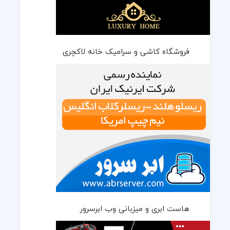
فروشگاه کاشی و سرامیک خانه لاکچری
هاست ابری و میزبانی وب ابرسرور