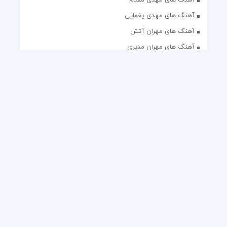
آهنگ های مهدی یغمایی
آهنگ های مهران آتش
آهنگ های مهران مدیری
آهنگ های میثم ابراهیمی
آهنگ های همایون شجریان
آهنگ های یاس
تک آهنگ های ایرانی
دکلمه های منتخب
گلچین مداحی
گلچین مولودی
کلیه حقوق مادی و معنوی این وب سایت برای رسانه نایس موزیک