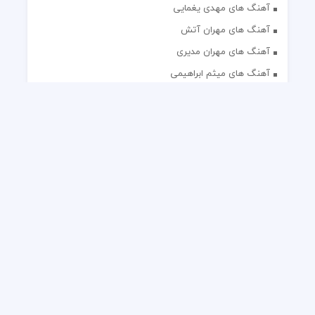
آهنگ های مهدی یغمایی
آهنگ های مهران آتش
آهنگ های مهران مدیری
آهنگ های میثم ابراهیمی
آهنگ های همایون شجریان
آهنگ های یاس
تک آهنگ های ایرانی
دکلمه های منتخب
گلچین مداحی
گلچین مولودی
کلیه حقوق مادی و معنوی این وب سایت برای رسانه نایس موزیک
محفوظ است.