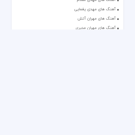
آهنگ های مهدی یغمایی
آهنگ های مهران آتش
آهنگ های مهران مدیری
آهنگ های میثم ابراهیمی
آهنگ های همایون شجریان
آهنگ های یاس
تک آهنگ های ایرانی
دکلمه های منتخب
گلچین مداحی
گلچین مولودی
کلیه حقوق مادی و معنوی این وب سایت برای رسانه نایس موزیک