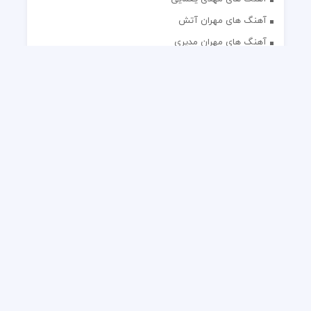
آهنگ های مهران آتش
آهنگ های مهران مدیری
آهنگ های میثم ابراهیمی
آهنگ های همایون شجریان
آهنگ های یاس
تک آهنگ های ایرانی
دکلمه های منتخب
گلچین مداحی
گلچین مولودی
کلیه حقوق مادی و معنوی این وب سایت برای رسانه نایس موزیک
محفوظ است.