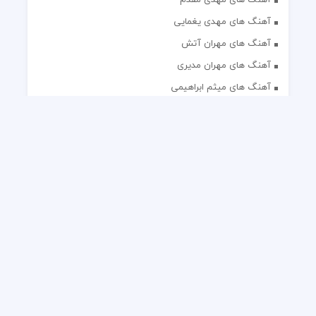
آهنگ های مهدی یغمایی
آهنگ های مهران آتش
آهنگ های مهران مدیری
آهنگ های میثم ابراهیمی
آهنگ های همایون شجریان
آهنگ های یاس
تک آهنگ های ایرانی
دکلمه های منتخب
گلچین مداحی
گلچین مولودی
کلیه حقوق مادی و معنوی این وب سایت برای رسانه نایس موزیک