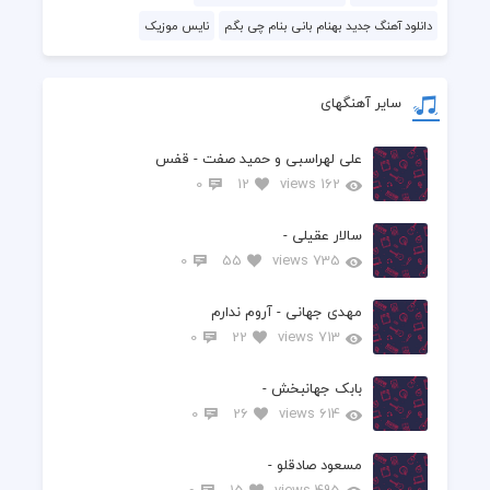
دانلود آهنگ جدید بهنام بانی بنام چی بگم
نایس موزیک
سایر آهنگهای
علی لهراسبی و حمید صفت - قفس
0
12
162 views
سالار عقیلی -
0
55
735 views
مهدی جهانی - آروم ندارم
0
22
713 views
بابک جهانبخش -
0
26
614 views
مسعود صادقلو -