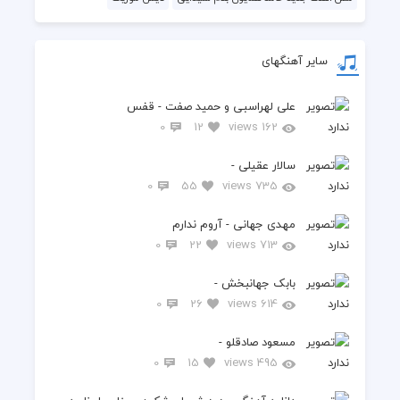
سایر آهنگهای
علی لهراسبی و حمید صفت - قفس
0
12
162 views
سالار عقیلی -
0
55
735 views
مهدی جهانی - آروم ندارم
0
22
713 views
بابک جهانبخش -
0
26
614 views
مسعود صادقلو -
0
15
495 views