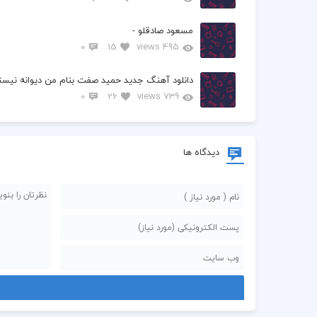
مسعود صادقلو -
0
15
495 views
دانلود آهنگ جدید حمید صفت بنام من دیوانه نیست
0
26
739 views
دیدگاه ها