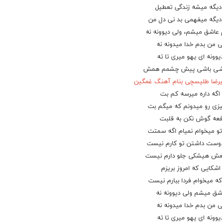
یگه میشه زندگی تعطیل
دیگه میفهمی بد نی دل من
عاشق میشم، ولی دیوونه نه
ی من بدم خدا میدونه نه
یوونه ای یهو میری تا ته
باشی باشی پیش چشمم همش
رضا طلیسچی بنام آهنگ غمگین
 اگه داره میرسه کم بت
یزی رو میدونم که میگم بت
فعه گوش نکن به قلبت
و میخوام نمیام اگه سمتت
 دوست داشتن تو کارم نیست
عش هیشکی جلو دارم نیست
اشکایی که امروز بریزم
که میخوام فردا ببارم نیست
شق میشم ولی دیوونه نه
ی من بدم خدا میدونه نه
یوونه ای یهو میری تا ته