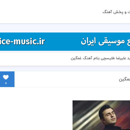
ت و پخش آهنگ
ید علیرضا طلیسچی بنام آهنگ غمگین
غمگین
0