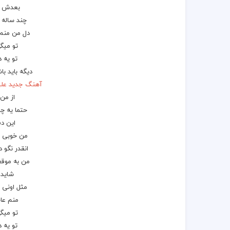
بعدش د
چند ساله 
دل من منم 
تو میگ
تو یه د
دیگه باید 
آهنگ جدید علی
از من
حتما یه چ
این د
من خوبی ت
انقدر نگو
من به موق
شاید 
مثل اونی 
منم عا
تو میگ
تو یه د