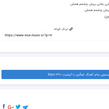
باشی باشی پیش چشمم همش
یش چشمم همش
ین
لینک کوتاه
ی بنام آهنگ غمگین با کیفیت 320 kbps