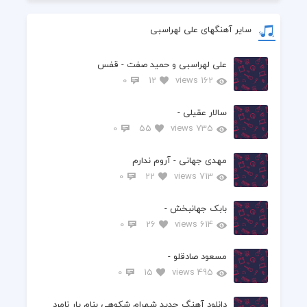
سایر آهنگهای علی لهراسبی
علی لهراسبی و حمید صفت - قفس
0
12
162 views
سالار عقیلی -
0
55
735 views
مهدی جهانی - آروم ندارم
0
22
713 views
بابک جهانبخش -
0
26
614 views
مسعود صادقلو -
0
15
495 views
دانلود آهنگ جدید شهرام شکوهی بنام یار نامرد