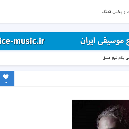
ت و پخش آهنگ
حی بنام تیغ عشق
0