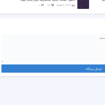
0
18
379 views