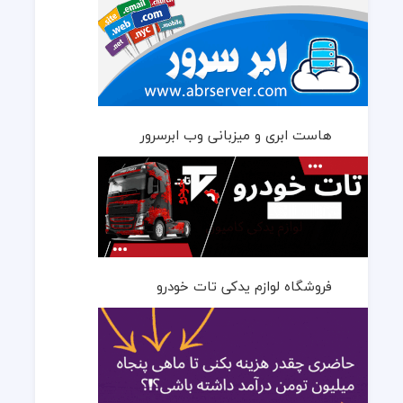
هاست ابری و میزبانی وب ابرسرور
فروشگاه لوازم یدکی تات خودرو