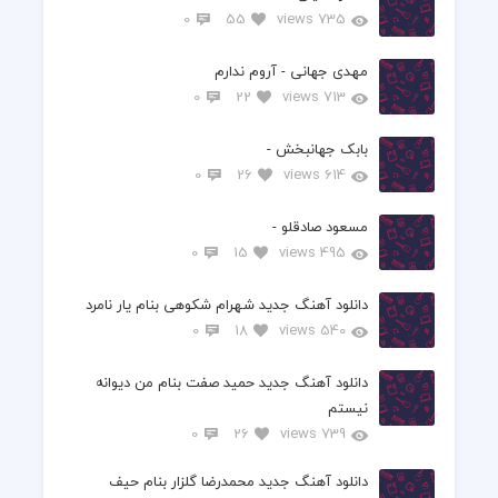
0
55
735 views
مهدی جهانی - آروم ندارم
0
22
713 views
بابک جهانبخش -
0
26
614 views
مسعود صادقلو -
0
15
495 views
دانلود آهنگ جدید شهرام شکوهی بنام یار نامرد
0
18
540 views
دانلود آهنگ جدید حمید صفت بنام من دیوانه
نیستم
0
26
739 views
دانلود آهنگ جدید محمدرضا گلزار بنام حیف