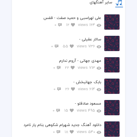
سایر آهنگهای
علی لهراسبی و حمید صفت - قفس
0
12
164 views
سالار عقیلی -
0
55
736 views
مهدی جهانی - آروم ندارم
0
22
713 views
بابک جهانبخش -
0
26
614 views
مسعود صادقلو -
0
15
495 views
دانلود آهنگ جدید شهرام شکوهی بنام یار نامرد
0
18
540 views