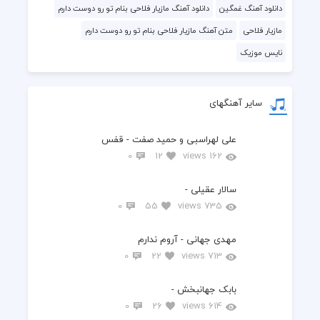
دانلود آهنگ غمگین
دانلود آهنگ مازیار فلاحی بنام تو رو دوست دارم
مازیار فلاحی
متن آهنگ مازیار فلاحی بنام تو رو دوست دارم
نایس موزیک
سایر آهنگهای
علی لهراسبی و حمید صفت - قفس
0
12
162 views
سالار عقیلی -
0
55
735 views
مهدی جهانی - آروم ندارم
0
22
713 views
بابک جهانبخش -
0
26
614 views