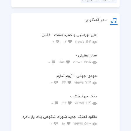
سایر آهنگهای
علی لهراسبی و حمید صفت - قفس
0
12
162 views
سالار عقیلی -
0
55
735 views
مهدی جهانی - آروم ندارم
0
22
713 views
بابک جهانبخش -
0
26
614 views
دانلود آهنگ جدید شهرام شکوهی بنام یار نامرد
0
18
540 views