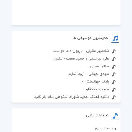
جدیدترین موسیقی ها
شادمهر عقیلی - باروون دلم خواست
علی لهراسبی و حمید صفت - قفس
سالار عقیلی -
مهدی جهانی - آروم ندارم
بابک جهانبخش -
مسعود صادقلو -
دانلود آهنگ جدید شهرام شکوهی بنام یار نامرد
تبلیغات متنی
هاست ابری